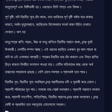
বন্ধুত্বপূর্ণ এবং মিষ্টিভাষী হয়। এছাড়াও তিনি শান্ত এবং মিশুক।
পূর্ণ দৃষ্টি: যদি দ্বিতীয় গৃহে চাঁদ থাকে, তবে ব্যক্তির পূর্ণ দৃষ্টি অষ্টম ঘরে থাকার
কারণে, অর্থাৎ মৃত্যুস্থানে, ব্যক্তিকে বিশেষভাবে সতর্ক থাকা উচিত যেখানে
সেখানে। জল হয়
বন্ধু/শত্রু রাশি: স্বয়ং, উচ্চ বা বন্ধু রাশিতে দ্বিতীয় স্থানে থাকা, চন্দ্র খুবই
উপকারী। দেশটির সম্পদ আছে। এই ধরনের ব্যক্তি একজন খুব ভাল গায়ক বা
কবি বা এই এলাকায় আগ্রহী। শত্রুর দ্বিতীয় ঘরে চাঁদ থাকলে এবং নিম্ন রাশির
চিহ্ন থাকলে বিপরীত ফলাফল পাওয়া যায়। নেটিভ মহিলাদের কাছ থেকে অর্থ
হারানোর সম্ভাবনা রয়েছে। দেশি চোখে সমস্যা ও শ্বাসকষ্ট হতে পারে।
দ্বিতীয় গৃহ: দ্বিতীয় গৃহে অবস্থিত চন্দ্র স্থানীয়দের ধনী ও সুভাষী করে তোলে।
স্বদেশী পরিবারের সুখ পায়। সমাজে তার শ্রেষ্ঠ অবস্থান। স্বদেশী পরদেশে বসবাস
করে, স্বদেশী সহনশীল, শান্তিপ্রিয়, দ্বিতীয় স্থানের চন্দ্র দ্বারা ভাগ্যবান। চন্দ্র
দোষী বা প্রভাবিত হলে বক্তৃতায় তোতলানো সম্ভব।