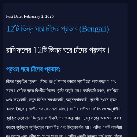
Post Date:
February 2, 2025
12টি ভিন্ন ঘরে চাঁদের প্রভাব (Bengali)
রাশিফলের 12টি ভিন্ন ঘরে চাঁদের প্রভাব।
প্রথম ঘরে চাঁদের প্রভাব:
চাঁদের প্রকৃতির প্রভাব: চাঁদের ঊর্ধ্বে থাকার কারণে স্থানীয়রা আবেগপ্রবণ এবং
সরল। নেটিভ দ্রুত বিপরীত লিঙ্গের প্রতি আকৃষ্ট হয়। ব্যক্তিটি চঞ্চল, জনপ্রিয়
এবং অহংকারী, নতুন জিনিস সন্ধানকারী, অনুসন্ধানকারী, দূরবর্তী স্থানে ভ্রমণ
করতে ইচ্ছুক। দেশীয় মত কোমলতা আছে। দেশীয় সঙ্গীত ও কবিতারও অনুরাগী।
ব্যক্তি রেগে যায় কিন্তু সেও শীঘ্রই শান্ত হয়ে যায়। চন্দ্র লগ্নে অবস্থান করার
কারণে ব্যক্তির ব্যক্তিত্ব আকর্ষণীয় এবং চিত্তাকর্ষক হয়। এটির একটি লক্ষণীয়
রঙ রয়েছে এবং শরীর সাধারণত স্থূল হয়। নেটিভ একটি উজ্জ্বল ফর্ম আছে. চাঁদের