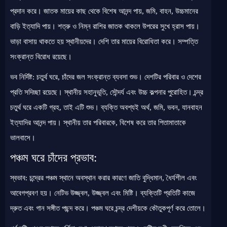
প্রদান করে। জাতক মায়ের কাছ থেকে বিশেষ আনন্দ পায়, জমি, বাহন, উচ্চমানের
বাড়ি ইত্যাদি পায়। শত্রু ও নিম্ন রাশির জাতক থাকলে উপরের সুখে হ্রাস পায়।
ভাড়া বাসায় থাকতে হয় স্থানীয়দের। দেশি তার মায়ের বিরোধিতা করে। সম্পত্তি
সংক্রান্ত বিরোধ রয়েছে।
ভব নির্দিষ্ট: চতুর্থ ঘরে, চাঁদের জল সংক্রান্ত ব্যবসা শুভ। দেশটির পরিবার ও দেশের
প্রতি সদিচ্ছা রয়েছে। স্থানীয় সহানুভূতি, সৌন্দর্য এবং উচ্চ কল্পনার পুরোহিত। চন্দ্র
চতুর্থ ঘরে একটি গ্রহ, তাই এটি শুভ। ব্যক্তি অবশ্যই অর্থ, জমি, ভবন, যানবাহন
ইত্যাদির আনন্দ পায়। স্থানীয় তার পরিবারকে, বিশেষ করে তার পিতামাতাকে
ভালবাসে।
পঞ্চম ঘরে চাঁদের প্রভাব:
স্বভাব: চন্দ্রের পঞ্চম স্থানে অবস্থান করার কারণে জাতি বুদ্ধিমান, ধৈর্যশীল এবং
আবেগপ্রবণ হয়। নেটিভ উজ্জ্বল, উজ্জ্বল এবং মিষ্টি। ব্যক্তিটি প্রতিটি কাজে
দ্রুত এবং গান সঙ্গীত পছন্দ করে। পঞ্চম ঘরে চন্দ্র দেশীয়কে কৌতুকপূর্ণ করে তোলে।