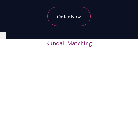
Order Now
×
Kundali Matching
During Kundli matching, the horoscopes of the bride and
groom are matched to ascertain whether their married life will
be happy and successful. If 18 or more points match, it makes a
good marriage and if the matches are below 18 points, then the
marriage is not approved by astrology, Also Manglik Yoga has
to be seen.
कुंडली मिलान के दौरान वर और वधू की कुंडली का मिलान यह पता लगाने के
लिए किया जाता है कि उनका वैवाहिक जीवन सुखी और सफल होगा या नहीं।
यदि 18 या अधिक अंक मेल खाते हैं, तो यह एक अच्छा विवाह बनाता है और यदि