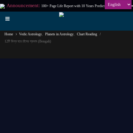
Announcement:
100+ Page Life Report with 10 Years Prediction at
₹198
Only
Home
Vedic Astrology
,
Planets in Astrology
,
Chart Reading
12টি ভিন্ন ঘরে চাঁদের প্রভাব (Bengali)