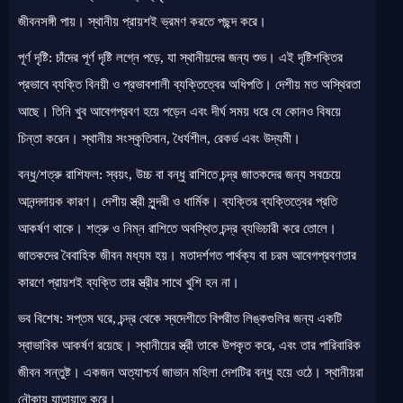
জীবনসঙ্গী পায়। স্থানীয় প্রায়শই ভ্রমণ করতে পছন্দ করে।
পূর্ণ দৃষ্টি: চাঁদের পূর্ণ দৃষ্টি লগ্নে পড়ে, যা স্থানীয়দের জন্য শুভ। এই দৃষ্টিশক্তির
প্রভাবে ব্যক্তি বিনয়ী ও প্রভাবশালী ব্যক্তিত্বের অধিপতি। দেশীয় মত অস্থিরতা
আছে। তিনি খুব আবেগপ্রবণ হয়ে পড়েন এবং দীর্ঘ সময় ধরে যে কোনও বিষয়ে
চিন্তা করেন। স্থানীয় সংস্কৃতিবান, ধৈর্যশীল, রেকর্ড এবং উদ্যমী।
বন্ধু/শত্রু রাশিফল: স্বয়ং, উচ্চ বা বন্ধু রাশিতে চন্দ্র জাতকদের জন্য সবচেয়ে
আনন্দদায়ক কারণ। দেশীয় স্ত্রী সুন্দরী ও ধার্মিক। ব্যক্তির ব্যক্তিত্বের প্রতি
আকর্ষণ থাকে। শত্রু ও নিম্ন রাশিতে অবস্থিত চন্দ্র ব্যভিচারী করে তোলে।
জাতকদের বৈবাহিক জীবন মধ্যম হয়। মতাদর্শগত পার্থক্য বা চরম আবেগপ্রবণতার
কারণে প্রায়শই ব্যক্তি তার স্ত্রীর সাথে খুশি হন না।
ভব বিশেষ: সপ্তম ঘরে, চন্দ্র থেকে স্বদেশীতে বিপরীত লিঙ্কগুলির জন্য একটি
স্বাভাবিক আকর্ষণ রয়েছে। স্থানীয়ের স্ত্রী তাকে উপকৃত করে, এবং তার পারিবারিক
জীবন সন্তুষ্ট। একজন অত্যাশ্চর্য জাভান মহিলা দেশটির বন্ধু হয়ে ওঠে। স্থানীয়রা
নৌকায় যাতায়াত করে।