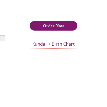
मैच 18 अंक से नीचे हैं, तो ज्योतिष द्वारा विवाह को मंजूरी नहीं दी जाती है, इसके
अलावा मांगलिक योग भी देखना पड़ता है।
Order Now
×
Kundali / Birth Chart
In Hindu community JanamKundli or Birth Chart plays a very
important role in marriages. The Kundli of the two individuals
is matched to check the compatibility the two would share. The
Kundli also gives us an insight into the different aspects of an
individuals life like career, finance, relation and health.
हिंदू समुदाय में जन्म कुंडली या जन्म चार्ट विवाह में बहुत महत्वपूर्ण भूमिका
निभाता है। दो व्यक्तियों द्वारा साझा की गई संगतता की जांच करने के लिए दो