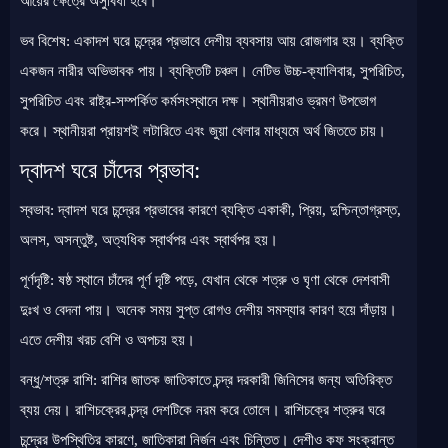
আয়ের ক্ষেত্রে অসুবিধা হবে।
ভব বিশেষ: একাদশ ঘরে চন্দ্রের প্রভাবে দেশীয় ব্যবসায় আয় রোজগার হয়। ব্যক্তি
একজন নারীর অভিভাবক পায়। ব্যক্তিটি চঞ্চল। নেটিভ উচ্চ-ক্যালিবার, সুপরিচিত,
সুপরিচিত এবং রাষ্ট্র-সম্পর্কিত কর্মসংস্থানে দক্ষ। স্থানীয়রাও ভ্রমণ উপভোগ
করে। স্থানীয়রা প্রায়শই লটারিতে এবং জুয়া খেলার মাধ্যমে অর্থ জিততে চায়।
দ্বাদশ ঘরে চাঁদের প্রভাব:
স্বভাব: দ্বাদশ ঘরে চন্দ্রের প্রভাবের কারণে ব্যক্তি একাকী, প্রিয়, দুশ্চিন্তাগ্রস্ত,
অলস, অসন্তুষ্ট, অত্যধিক স্বার্থপর এবং স্বার্থপর হয়।
পূর্ণদৃষ্টি: ষষ্ঠ স্থানে চাঁদের পূর্ণ দৃষ্টি পড়ে, যেখান থেকে শত্রু ও ঘৃণা থেকে দেশবাসী
দুঃখ ও বেদনা পায়। অনেক সময় সুপ্ত রোগও দেশীয় সমস্যার কারণ হয়ে দাঁড়ায়।
এতে দেশীয় খরচ বেশি ও অপচয় হয়।
বন্ধু/শত্রু রাশি: রাশির জাতক জাতিকাতে চন্দ্র দরকারী জিনিসের জন্য অতিরিক্ত
ব্যয় দেয়। রাশিচক্রের চন্দ্র দেশটিকে নরম করে তোলে। রাশিচক্রে শত্রুর ঘরে
চন্দ্রের উপস্থিতির কারণে, জাতিকারা নির্জন এবং চিন্তিত। দেশীও কফ সংক্রান্ত