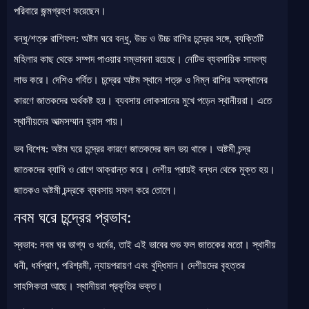
পরিবারে জন্মগ্রহণ করেছেন।
বন্ধু/শত্রু রাশিফল: অষ্টম ঘরে বন্ধু, উচ্চ ও উচ্চ রাশির চন্দ্রের সঙ্গে, ব্যক্তিটি
মহিলার কাছ থেকে সম্পদ পাওয়ার সম্ভাবনা রয়েছে। নেটিভ ব্যবসায়িক সাফল্য
লাভ করে। দেশিও গর্বিত। চন্দ্রের অষ্টম স্থানে শত্রু ও নিম্ন রাশির অবস্থানের
কারণে জাতকদের অর্থকষ্ট হয়। ব্যবসায় লোকসানের মুখে পড়েন স্থানীয়রা। এতে
স্থানীয়দের আত্মসম্মান হ্রাস পায়।
ভব বিশেষ: অষ্টম ঘরে চন্দ্রের কারণে জাতকদের জল ভয় থাকে। অষ্টমী চন্দ্র
জাতকদের ব্যাধি ও রোগে আক্রান্ত করে। দেশীয় প্রায়ই বন্ধন থেকে মুক্ত হয়।
জাতকও অষ্টমী চন্দ্রকে ব্যবসায় সফল করে তোলে।
নবম ঘরে চন্দ্রের প্রভাব:
স্বভাব: নবম ঘর ভাগ্য ও ধর্মের, তাই এই ভাবের শুভ ফল জাতকের মতো। স্থানীয়
ধনী, ধর্মপ্রাণ, পরিশ্রমী, ন্যায়পরায়ণ এবং বুদ্ধিমান। দেশীয়দের বৃহত্তর
সাহসিকতা আছে। স্থানীয়রা প্রকৃতির ভক্ত।