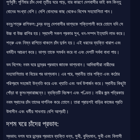
পূর্ণদৃষ্টি: পূর্ণিমার চাঁদ দেখা তৃতীয় ঘরে পড়ে, যার কারণে দেশবাসীর ভাই কম কিন্তু
বোনের সংখ্যা বেশি। দেশি বোনদের কাছ থেকেও বিশেষ সহযোগিতা পান।
বন্ধু/শত্রু রাশিফল: চন্দ্র বন্ধু দেশবাসীর ভাগ্যকে শক্তিশালী করে তোলে যদি সে
উচ্চ বা উচ্চ রাশির হয়। স্বদেশী সকল প্রকার সুখ, ধন-সম্পদ ইত্যাদি লাভ করে।
শত্রু এবং নিম্ন রাশিতে থাকলে চাঁদ দুর্বল হয়। এই ধরনের ব্যক্তি খারাপ এবং
ধর্মহীন আচরণ করে। ভাগ্য তাকে সমর্থন করে না এবং দেশটি সর্বদা বাধা পায়।
ভব বিশেষ: নবম ঘরে চন্দ্রের প্রভাবে জাতক ভাগ্যবান। আদিবাসীরা নারীদের
সহযোগিতায় বা বিয়ের পর ভাগ্যবান। এর পরে, স্থানীয় তার শক্তি এবং কঠোর
পরিশ্রমে সহজেই উন্নতি করে এবং খ্যাতি এবং অর্থ উপার্জন করে। স্থানীয় কিছুটা
গোঁড়া বা কুসংস্কারাচ্ছন্ন। ব্যক্তিটি বিচক্ষণ এবং পণ্ডিত। নারীর জন্ম পত্রিকায়
নবম স্থানের চাঁদ তাদের দার্শনিক করে তোলে। তারা প্রায়শই বাড়ির কাজের প্রতি
উদাসীন এবং ধর্মীয় সাধনায় বেশি আগ্রহী।
দশম ঘরে চাঁদের প্রভাব:
স্বভাব: দশম ঘরে চন্দ্রের প্রভাবে ব্যক্তি ধন্য, সুখী, বুদ্ধিমান, সুখী এবং বিলাসী