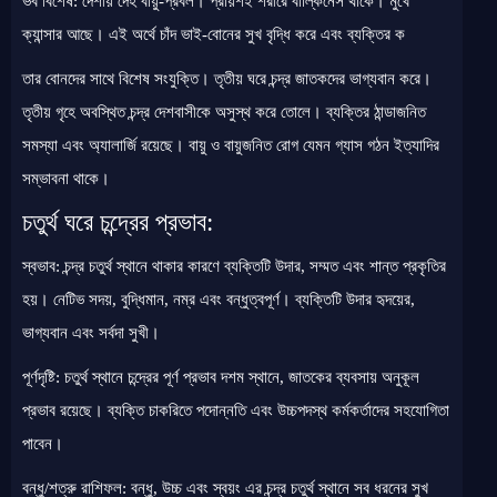
ভব বিশেষ: দেশীয় দেহ বায়ু-প্রবল। প্রায়শই শরীরে বাল্কিনেস থাকে। মুখে
ক্যান্সার আছে। এই অর্থে চাঁদ ভাই-বোনের সুখ বৃদ্ধি করে এবং ব্যক্তির ক
তার বোনদের সাথে বিশেষ সংযুক্তি। তৃতীয় ঘরে চন্দ্র জাতকদের ভাগ্যবান করে।
তৃতীয় গৃহে অবস্থিত চন্দ্র দেশবাসীকে অসুস্থ করে তোলে। ব্যক্তির ঠান্ডাজনিত
সমস্যা এবং অ্যালার্জি রয়েছে। বায়ু ও বায়ুজনিত রোগ যেমন গ্যাস গঠন ইত্যাদির
সম্ভাবনা থাকে।
চতুর্থ ঘরে চন্দ্রের প্রভাব:
স্বভাব: চন্দ্র চতুর্থ স্থানে থাকার কারণে ব্যক্তিটি উদার, সম্মত এবং শান্ত প্রকৃতির
হয়। নেটিভ সদয়, বুদ্ধিমান, নম্র এবং বন্ধুত্বপূর্ণ। ব্যক্তিটি উদার হৃদয়ের,
ভাগ্যবান এবং সর্বদা সুখী।
পূর্ণদৃষ্টি: চতুর্থ স্থানে চন্দ্রের পূর্ণ প্রভাব দশম স্থানে, জাতকের ব্যবসায় অনুকূল
প্রভাব রয়েছে। ব্যক্তি চাকরিতে পদোন্নতি এবং উচ্চপদস্থ কর্মকর্তাদের সহযোগিতা
পাবেন।
বন্ধু/শত্রু রাশিফল: বন্ধু, উচ্চ এবং স্বয়ং এর চন্দ্র চতুর্থ স্থানে সব ধরনের সুখ