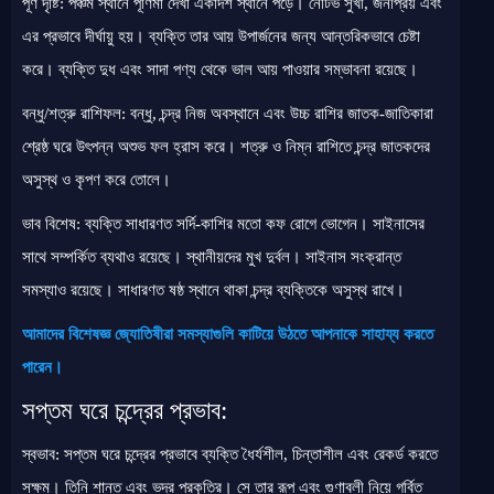
পূর্ণ দৃষ্টি: পঞ্চম স্থানে পূর্ণিমা দেখা একাদশ স্থানে পড়ে। নেটিভ সুখী, জনপ্রিয় এবং
এর প্রভাবে দীর্ঘায়ু হয়। ব্যক্তি তার আয় উপার্জনের জন্য আন্তরিকভাবে চেষ্টা
করে। ব্যক্তি দুধ এবং সাদা পণ্য থেকে ভাল আয় পাওয়ার সম্ভাবনা রয়েছে।
বন্ধু/শত্রু রাশিফল: বন্ধু, চন্দ্র নিজ অবস্থানে এবং উচ্চ রাশির জাতক-জাতিকারা
শ্রেষ্ঠ ঘরে উৎপন্ন অশুভ ফল হ্রাস করে। শত্রু ও নিম্ন রাশিতে চন্দ্র জাতকদের
অসুস্থ ও কৃপণ করে তোলে।
ভাব বিশেষ: ব্যক্তি সাধারণত সর্দি-কাশির মতো কফ রোগে ভোগেন। সাইনাসের
সাথে সম্পর্কিত ব্যথাও রয়েছে। স্থানীয়দের মুখ দুর্বল। সাইনাস সংক্রান্ত
সমস্যাও রয়েছে। সাধারণত ষষ্ঠ স্থানে থাকা চন্দ্র ব্যক্তিকে অসুস্থ রাখে।
আমাদের বিশেষজ্ঞ জ্যোতিষীরা সমস্যাগুলি কাটিয়ে উঠতে আপনাকে সাহায্য করতে
পারেন।
সপ্তম ঘরে চন্দ্রের প্রভাব:
স্বভাব: সপ্তম ঘরে চন্দ্রের প্রভাবে ব্যক্তি ধৈর্যশীল, চিন্তাশীল এবং রেকর্ড করতে
সক্ষম। তিনি শান্ত এবং ভদ্র প্রকৃতির। সে তার রূপ এবং গুণাবলী নিয়ে গর্বিত