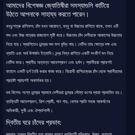
আমাদের বিশেষজ্ঞ জ্যোতিষীরা সমস্যাগুলি কাটিয়ে
উঠতে আপনাকে সাহায্য করতে পারেন।
বন্ধু/শত্রু রাশিফল: চাঁদ যখন আরোহণ, বন্ধু বা উচ্চতর রাশিতে থাকে, তখন এটি
শুভ এবং উচ্চ মাত্রার রাজযোগ সৃষ্টি করে। উচ্চতার চাঁদ দেশীয়কে আকাশের উচ্চতায়
নিয়ে যায়। স্বরশিতেও চন্দ্রের শুভ ফল বৃদ্ধি পায়। নেটিভ তার ক্ষেত্রে দক্ষ এবং
খ্যাতি এবং অর্থ উপার্জন ইত্যাদি। চন্দ্র নিম্ন রাশিতে একটি সংকীর্ণ মন নিয়ে
নেটিভ করে। স্থানীয় অত্যন্ত আবেগপ্রবণ এবং দুর্বল। স্থানীয়রা প্রায়শই
বাতাসে একটি দুর্গ তৈরি করার কাজ করে। বিরোধী রাশিচক্রের চাঁদ থেকে স্থানীয়দের
প্রচেষ্টা প্রায়শই অকার্যকর হয়।
ভব বিশেষ: লগ্নে চন্দ্রের প্রভাবে দেশীয়রা চন্দ্রের সৌম্য গুণের দ্বারা প্রভাবিত হয়।
ব্যক্তিটি আবেগপ্রবণ, শিল্প প্রেমী, গান গায়, খেলার প্রতি সহজ আকর্ষণের
অধিকারী, সুখী এবং ঐশ্বর্যশালী।
দ্বিতীয় ঘরে চাঁদের প্রভাব:
স্বভাব: চন্দ্রের দ্বিতীয় ঘরে থাকার কারণে ব্যক্তিটি বুদ্ধিমান, উদার, সবচেয়ে