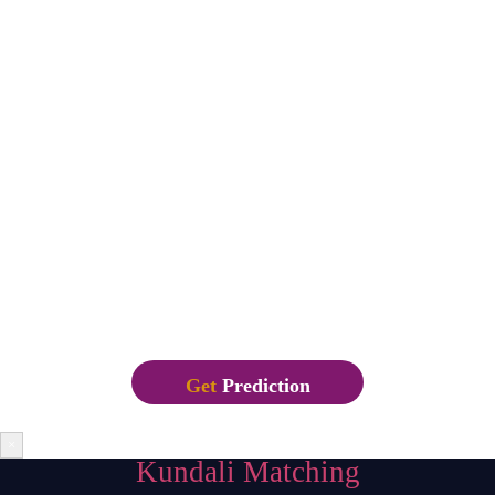
Lorem Ipsum is simply dummy text of the printing and
typesetting industry. Lorem Ipsum has been the industry’s
standard dummy text ever since the 1500s, when an unknown
printer took a galley of type and scrambled it to make a type
specimen book. It has survived not only five centuries, but also
the leap into electronic typesetting, remaining essentially
unchanged. It was popularised in the 1960s with the release of
Letraset sheets containing Lorem Ipsum passages, and more
recently with desktop publishing software like Aldus
PageMaker including versions of Lorem Ipsum.
Get
Prediction
×
Kundali Matching