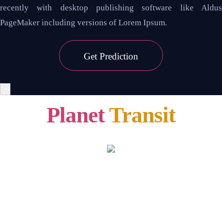
recently with desktop publishing software like Aldus
PageMaker including versions of Lorem Ipsum.
Get
Prediction
×
Planet
Transit
CAPRICORN
26 Jan,2020 – 01 Feb, 2020
हिंदी में देखें