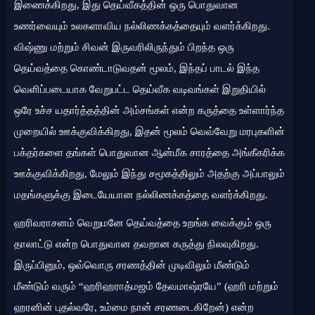
இணைக்கிறது, இது தெய்வீகத்தின் ஒரு பொதுவான
உணர்வையும் உலகளாவிய நல்லிணக்கத்தையும் வளர்க்கிறது.
விஷ்ணு மற்றும் சிவன் இருவரிலிருந்தும் பிறந்த ஒரு
தெய்வத்தை கொண்டாடுவதன் மூலம், இந்தப் பாடல் இந்த
வெளிப்படையாக வேறுபட்ட தெய்வீக வடிவங்கள் இறுதியில்
ஒரே உச்ச யதார்த்தத்தின் அம்சங்கள் என்ற கருத்தை உள்ளார்ந்த
முறையில் ஊக்குவிக்கிறது, இதன் மூலம் வெவ்வேறு மரபுகளின்
பக்தர்களை தங்கள் பொதுவான ஆன்மீக சாரத்தை அங்கீகரிக்க
ஊக்குவிக்கிறது, மேலும் இந்து சமூகத்திலும் அதற்கு அப்பாலும்
மதங்களுக்கு இடையேயான நல்லிணக்கத்தை வளர்க்கிறது.
ஹரிவராசனம் வெறுமனே தெய்வத்தை உறங்க வைக்கும் ஒரு
தாலாட்டு என்ற பொதுவான தவறான கருத்து நிலவுகிறது.
இருப்பினும், ஒவ்வொரு சரணத்தின் முடிவிலும் மீண்டும்
மீண்டும் வரும் “ஹரிஹராத்மஜம் தேவமாஷ்ரயே” (ஹரி மற்றும்
ஹரனின் புதல்வரே, உம்மை நான் சரணடைகிறேன்) என்ற