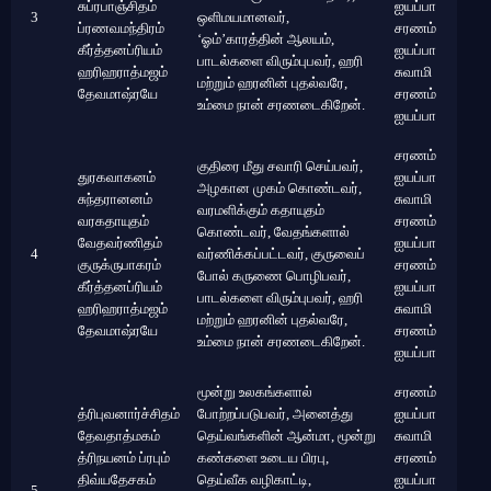
சுப்ரபாஞ்சிதம்
ஐயப்பா
3
ஒளிமயமானவர்,
ப்ரணவமந்திரம்
சரணம்
‘ஓம்’காரத்தின் ஆலயம்,
கீர்த்தனப்ரியம்
ஐயப்பா
பாடல்களை விரும்புபவர், ஹரி
ஹரிஹராத்மஜம்
சுவாமி
மற்றும் ஹரனின் புதல்வரே,
தேவமாஷ்ரயே
சரணம்
உம்மை நான் சரணடைகிறேன்.
ஐயப்பா
சரணம்
குதிரை மீது சவாரி செய்பவர்,
துரகவாகனம்
ஐயப்பா
அழகான முகம் கொண்டவர்,
சுந்தரானனம்
சுவாமி
வரமளிக்கும் கதாயுதம்
வரகதாயுதம்
சரணம்
கொண்டவர், வேதங்களால்
வேதவர்ணிதம்
ஐயப்பா
4
வர்ணிக்கப்பட்டவர், குருவைப்
குருக்ருபாகரம்
சரணம்
போல் கருணை பொழிபவர்,
கீர்த்தனப்ரியம்
ஐயப்பா
பாடல்களை விரும்புபவர், ஹரி
ஹரிஹராத்மஜம்
சுவாமி
மற்றும் ஹரனின் புதல்வரே,
தேவமாஷ்ரயே
சரணம்
உம்மை நான் சரணடைகிறேன்.
ஐயப்பா
மூன்று உலகங்களால்
சரணம்
த்ரிபுவனார்ச்சிதம்
போற்றப்படுபவர், அனைத்து
ஐயப்பா
தேவதாத்மகம்
தெய்வங்களின் ஆன்மா, மூன்று
சுவாமி
த்ரிநயனம் ப்ரபும்
கண்களை உடைய பிரபு,
சரணம்
திவ்யதேசகம்
தெய்வீக வழிகாட்டி,
ஐயப்பா
5