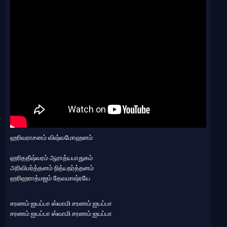
ஹரிவராசனம் விஷ்வமோஹனம்
ஹரிததீஷ்வரம் ஆராத்யபாதுகம்
அரிவிமர்த்தனம் நித்யநர்த்தனம்
ஹரிஹராத்மஜம் தேவமாஷ்ரயே
சரணம் ஐயப்பா ஸ்வாமி சரணம் ஐயப்பா
சரணம் ஐயப்பா ஸ்வாமி சரணம் ஐயப்பா