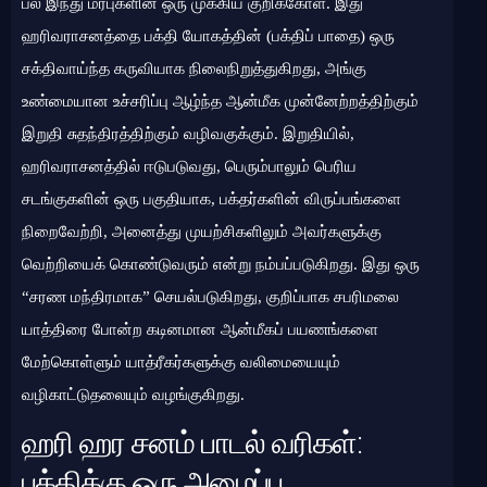
பல இந்து மரபுகளின் ஒரு முக்கிய குறிக்கோள். இது
ஹரிவராசனத்தை பக்தி யோகத்தின் (பக்திப் பாதை) ஒரு
சக்திவாய்ந்த கருவியாக நிலைநிறுத்துகிறது, அங்கு
உண்மையான உச்சரிப்பு ஆழ்ந்த ஆன்மீக முன்னேற்றத்திற்கும்
இறுதி சுதந்திரத்திற்கும் வழிவகுக்கும். இறுதியில்,
ஹரிவராசனத்தில் ஈடுபடுவது, பெரும்பாலும் பெரிய
சடங்குகளின் ஒரு பகுதியாக, பக்தர்களின் விருப்பங்களை
நிறைவேற்றி, அனைத்து முயற்சிகளிலும் அவர்களுக்கு
வெற்றியைக் கொண்டுவரும் என்று நம்பப்படுகிறது. இது ஒரு
“சரண மந்திரமாக” செயல்படுகிறது, குறிப்பாக சபரிமலை
யாத்திரை போன்ற கடினமான ஆன்மீகப் பயணங்களை
மேற்கொள்ளும் யாத்ரீகர்களுக்கு வலிமையையும்
வழிகாட்டுதலையும் வழங்குகிறது.
ஹரி ஹர சனம் பாடல் வரிகள்:
பக்திக்கு ஒரு அழைப்பு