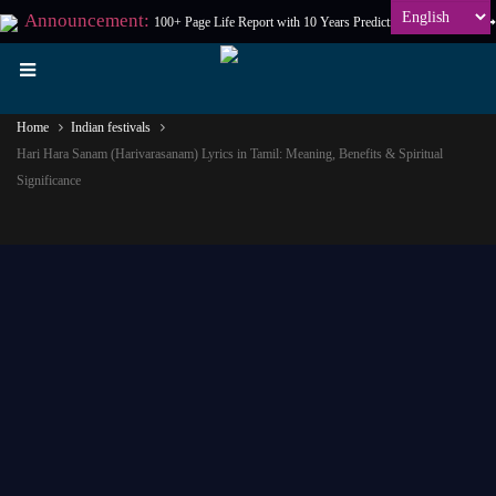
Announcement:
100+ Page Life Report with 10 Years Prediction at
₹198
Only
Home
Indian festivals
Hari Hara Sanam (Harivarasanam) Lyrics in Tamil: Meaning, Benefits & Spiritual
Significance