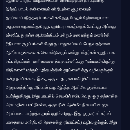
ஆற்றல் மற்றும் வாழ்க்கையின் உற்சாகத்தால் நிரப்புகிறது.
இந்தப் பாடல் தன்னையும் சுற்றியுள்ள சூழலையும்
தூய்மைப்படுத்தவும் பங்களிக்கிறது, மேலும் நேர்மறையான
சூழலை உருவாக்குகிறது. ஹரிவராசனத்தைக் கேட்பது அல்லது
உச்சரிப்பது நல்ல ஆரோக்கியம் மற்றும் மன மற்றும் உணர்ச்சி
ரீதியான குழப்பங்களிலிருந்து பாதுகாப்பைப் பெறுவதற்கான
ஆசீர்வாதங்களைக் கொண்டுவரும் என்று பக்தர்கள் உறுதியாக
நம்புகிறார்கள். ஹரிவராசனத்தை உச்சரிப்பது “கர்மாவிலிருந்து
விடுதலை” மற்றும் “இதயத்தின் தூய்மை” க்கு வழிவகுக்கும்
என்ற நம்பிக்கை, இதை ஒரு சாதாரண மகிழ்ச்சியான
அனுபவத்திற்கு அப்பால் ஒரு ஆழ்ந்த ஆன்மீக ஒழுக்கமாக
உயர்த்துகிறது. இது பாடலில் செயலில் ஈடுபடுவது ஒரு தற்காலிக
அமைதியை மட்டுமல்ல, ஒருவரின் ஆன்மீக நிலையின் ஒரு
அடிப்படை மாற்றத்தையும் குறிக்கிறது, இது ஒருவரின் கர்மப்
பாதையை மாற்றி, விடுதலைக்கு (மோட்சம்) வழிவகுக்கும், இது