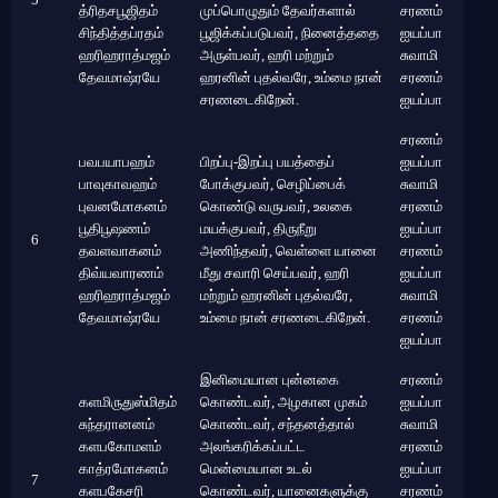
த்ரிதசபூஜிதம்
முப்பொழுதும் தேவர்களால்
சரணம்
சிந்தித்தப்ரதம்
பூஜிக்கப்படுபவர், நினைத்ததை
ஐயப்பா
ஹரிஹராத்மஜம்
அருள்பவர், ஹரி மற்றும்
சுவாமி
தேவமாஷ்ரயே
ஹரனின் புதல்வரே, உம்மை நான்
சரணம்
சரணடைகிறேன்.
ஐயப்பா
சரணம்
பவபயாபஹம்
பிறப்பு-இறப்பு பயத்தைப்
ஐயப்பா
பாவுகாவஹம்
போக்குபவர், செழிப்பைக்
சுவாமி
புவனமோகனம்
கொண்டு வருபவர், உலகை
சரணம்
பூதிபூஷணம்
மயக்குபவர், திருநீறு
ஐயப்பா
6
தவளவாகனம்
அணிந்தவர், வெள்ளை யானை
சரணம்
திவ்யவாரணம்
மீது சவாரி செய்பவர், ஹரி
ஐயப்பா
ஹரிஹராத்மஜம்
மற்றும் ஹரனின் புதல்வரே,
சுவாமி
தேவமாஷ்ரயே
உம்மை நான் சரணடைகிறேன்.
சரணம்
ஐயப்பா
இனிமையான புன்னகை
சரணம்
களமிருதுஸ்மிதம்
கொண்டவர், அழகான முகம்
ஐயப்பா
சுந்தரானனம்
கொண்டவர், சந்தனத்தால்
சுவாமி
களபகோமளம்
அலங்கரிக்கப்பட்ட
சரணம்
காத்ரமோகனம்
மென்மையான உடல்
ஐயப்பா
7
களபகேசரி
கொண்டவர், யானைகளுக்கு
சரணம்