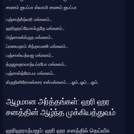
சரணம் ஐயப்பா ஸ்வாமி சரணம் ஐயப்பா
பஞ்சாத்ரீஷ்வரி மங்களம்..
ஹரிஹரப்ரேமாக்ருதே மங்களம்..
பிஞ்சாலங்க்ருத மங்களம்..
ப்ரணமதாம் சிந்தாமணி மங்களம்..
பஞ்சாஸ்யத்வஜ மங்களம்..
த்ருஜகதாவாத்யப்ரபோ மங்களம்..
பஞ்சாஸ்த்ரோபம மங்களம்..
ஸ்ருதிஸிரோலங்கார சன்மங்களம்….ஓம்..ஓம்…ஓம்.
ஆழமான அர்த்தங்கள்: ஹரி ஹர
சனத்தின் ஆழ்ந்த முக்கியத்துவம்
ஹரிஹராத்மஜம்: ஹரி ஹர சனத்தில் தெய்வீக