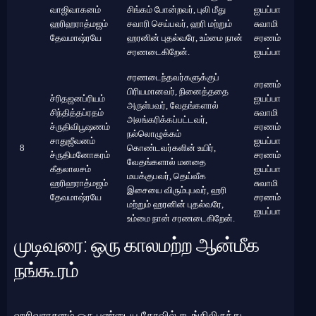
வாஜிவாகனம்
சிங்கம் போன்றவர், புலி மீது
ஐயப்பா
ஹரிஹராத்மஜம்
சவாரி செய்பவர், ஹரி மற்றும்
சுவாமி
தேவமாஷ்ரயே
ஹரனின் புதல்வரே, உம்மை நான்
சரணம்
சரணடைகிறேன்.
ஐயப்பா
சரணடைந்தவர்களுக்குப்
சரணம்
பிரியமானவர், நினைத்ததை
ச்ரிதஜனப்ரியம்
ஐயப்பா
அருள்பவர், வேதங்களால்
சிந்தித்தப்ரதம்
சுவாமி
அலங்கரிக்கப்பட்டவர்,
ச்ருதிவிபூஷணம்
சரணம்
நல்லொழுக்கம்
சாதுஜீவனம்
ஐயப்பா
8
கொண்டவர்களின் உயிர்,
ச்ருதிமனோகரம்
சரணம்
வேதங்களால் மனதை
கீதலாலசம்
ஐயப்பா
மயக்குபவர், தெய்வீக
ஹரிஹராத்மஜம்
சுவாமி
இசையை விரும்புபவர், ஹரி
தேவமாஷ்ரயே
சரணம்
மற்றும் ஹரனின் புதல்வரே,
ஐயப்பா
உம்மை நான் சரணடைகிறேன்.
முடிவுரை: ஒரு காலமற்ற ஆன்மீக
நங்கூரம்
ஹரிவராசனம் ஒரு பண்டைய கோவில் சடங்கிலிருந்து