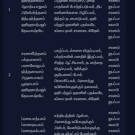
ஹரிததீஸ்வரம்
அருளின் சாராம்சம், புனித
சரணம்
ஆராத்யபாதுகம்
பாதங்கள் போற்றப்படுபவர், தீய
ஐயப்பா
1
அரிவிமர்த்தனம்
எண்ணங்களை அழிப்பவர்,
சரணம்
நித்யநர்த்தனம்
நித்தம் நடனமாடுபவர், ஹரி
ஐயப்பா
ஹரிஹராத்மஜம்
மற்றும் ஹரனின் புதல்வரே,
சுவாமி
தேவமாஷ்ரயே
உம்மை நான் சரணடைகிறேன்.
சரணம்
ஐயப்பா
சரணம்
புகழ்ப்பாடல்களை விரும்புபவர்,
சரணகீர்த்தனம்
ஐயப்பா
பக்தர்களின் மனதில் இருப்பவர்,
பக்தமானசம்
சுவாமி
சிறந்த ஆட்சியாளர், நடனத்தை
பரணலோலுபம்
சரணம்
விரும்புபவர், உதிக்கும்
நர்த்தனாலசம்
ஐயப்பா
2
சூரியனைப் போல்
அருணபாசுரம்
சரணம்
பிரகாசிப்பவர், அனைத்து
பூதநாயகம்
ஐயப்பா
உயிரினங்களுக்கும் தலைவர்,
ஹரிஹராத்மஜம்
சுவாமி
ஹரி மற்றும் ஹரனின் புதல்வரே,
தேவமாஷ்ரயே
சரணம்
உம்மை நான் சரணடைகிறேன்.
ஐயப்பா
சரணம்
சத்தியத்தின் ஆன்மா,
ப்ரணயசத்யகம்
ஐயப்பா
அனைத்து உயிர்களுக்கும்
ப்ராணநாயகம்
சுவாமி
அன்பர், வேண்டுபவர்களுக்கு
ப்ரணதகல்பகம்
சரணம்
கல்பக விருட்சம் போன்றவர்,